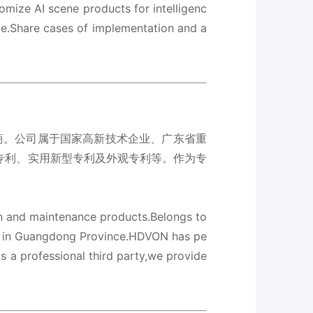
omize AI scene products for intelligenc
nce.Share cases of implementation and a
商。公司属于国家高新技术企业、广东省重
明专利、实用新型专利及外观专利等。作为专
on and maintenance products.Belongs to
ses in Guangdong Province.HDVON has pe
a professional third party,we provide