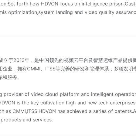
ion.Set forth how HDVON focus on intelligence prison.Cust
thmis optimization,system landing and video quality assura
成立于2013年，是中国领先的视频云平台及智慧运维产品提供
企业，拥有CMMI、ITSS等完善的研发和管理体系，多项发
品和服务。
 provider of video cloud platform and intelligent operati
o HDVON is the key cultivation high and new tech enterpri
 as CMMI,ITSS.HDVON has achieved a series of patents.As 
 products and services.