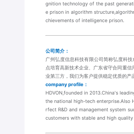
gnition technology of the past generat
e prison in algorithm structure,algori
chievements of intelligence prison.
公司简介：
广州弘度信息科技有限公司简称弘度科技
点培育高新技术企业、广东省守合同重信用
业第三方，我们为客户提供稳定优质的产
company profile：
HDVON,founded in 2013.China's leading
the national high-tech enterprise.Als
rfect R&D and management system such
customers with stable and high quality